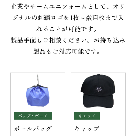
お知らせ
企業やチームユニフォームとして、オリ
ジナルの刺繍ロゴを1枚～数百枚まで入
オンラインショップ
OEM
れることが可能です。
製品手配もご相談ください。お持ち込み
お問い合わせ
CONTACT
製品もご対応可能です。
0773-75-5514
TEL
個人様
企業・団体様
バッグ・ポーチ
キャップ
製品刺繍
LINE
ボールバッグ
キャップ