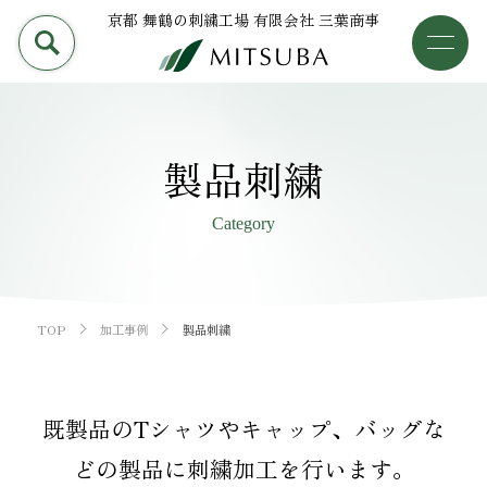
京都 舞鶴の刺繍工場 有限会社 三葉商事
PRODUCT
加工事例
三葉商事について
製品刺繍
検索
加工事例
Category
ライブラリー
設備について
TOP
加工事例
製品刺繍
会社概要
既製品のTシャツやキャップ、バッグな
採用情報
どの製品に刺繍加工を行います。