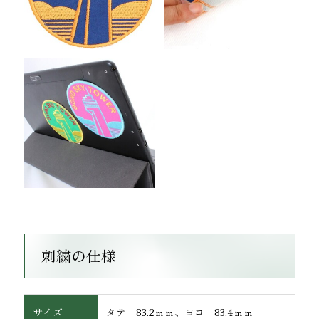
ワッペン・腕章
刺繍の仕様
サイズ
タテ 83.2ｍｍ、ヨコ 83.4ｍｍ