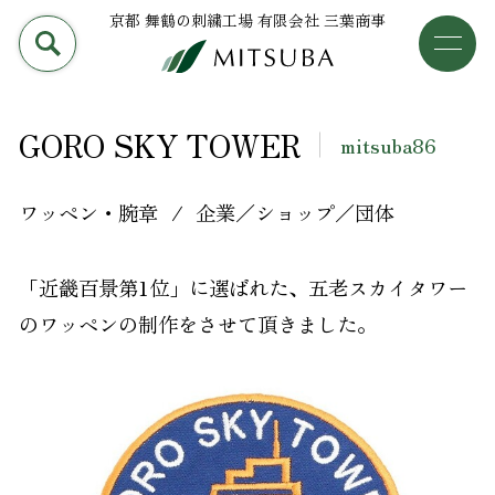
京都 舞鶴の刺繍工場 有限会社 三葉商事
PRODUCT
加工事例
三葉商事について
GORO SKY TOWER
mitsuba86
検索
加工事例
ワッペン・腕章
企業／ショップ／団体
ライブラリー
「近畿百景第1位」に選ばれた、五老スカイタワー
設備について
のワッペンの制作をさせて頂きました。
会社概要
採用情報