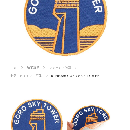
お知らせ
オンラインショップ
OEM
お問い合わせ
CONTACT
0773-75-5514
TEL
TOP
加工事例
ワッペン・腕章
企業／ショップ／団体
mitsuba86 GORO SKY TOWER
個人様
企業・団体様
製品刺繍
LINE