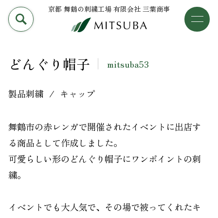
京都 舞鶴の刺繍工場 有限会社 三葉商事
PRODUCT
加工事例
三葉商事について
どんぐり帽子
mitsuba53
検索
加工事例
製品刺繍
キャップ
ライブラリー
舞鶴市の赤レンガで開催されたイベントに出店す
設備について
る商品として作成しました。
可愛らしい形のどんぐり帽子にワンポイントの刺
会社概要
繍。
採用情報
イベントでも大人気で、その場で被ってくれたキ