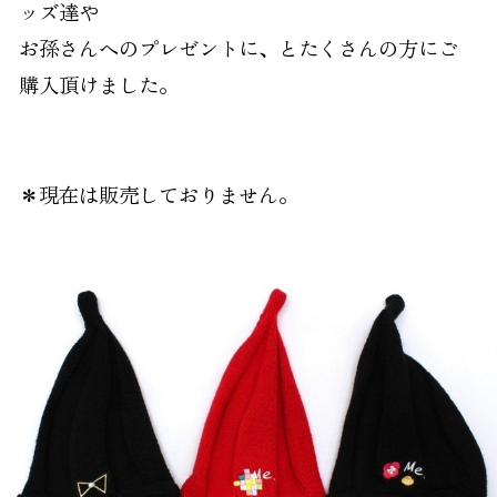
お知らせ
ッズ達や
お孫さんへのプレゼントに、とたくさんの方にご
オンラインショップ
OEM
購入頂けました。
お問い合わせ
CONTACT
＊現在は販売しておりません。
0773-75-5514
TEL
個人様
企業・団体様
製品刺繍
LINE