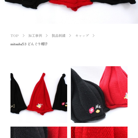
TOP
加工事例
製品刺繍
キャップ
mitsuba53 どんぐり帽子
ワッペン・腕章