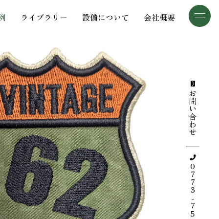
例
ライブラリー
設備について
会社概要
三葉商事について
加工事例
加工事例
検索
お問い合わせ
ライブラリー
設備について
会社概要
0773-75-5514
採用情報
お知らせ
デザインギャラリー