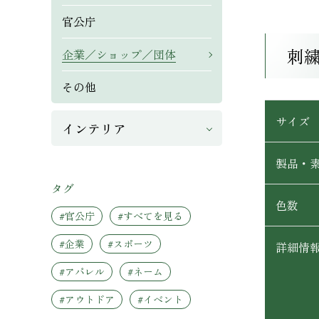
官公庁
刺
企業／ショップ／団体
その他
サイズ
インテリア
製品・
タグ
色数
#官公庁
#すべてを見る
#企業
#スポーツ
詳細情
#アパレル
#ネーム
#アウトドア
#イベント