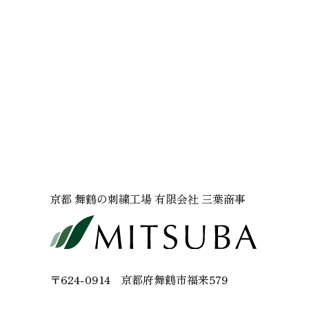
京都 舞鶴の刺繍工場 有限会社 三葉商事
〒624-0914
京都府舞鶴市福来579