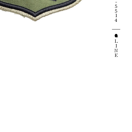
製品刺繍
オンラインショップ
Design Gallery
お問い合わせ
CONTACT
LINE
オリジナルお守りはコチラ
個人様
企業・団体様
章
インテリア
LINE