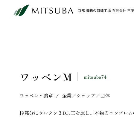
京都 舞鶴の刺繍工場 有限会社 三
PRODUCT
LIBRARY
加工事例
ライブラリー
OEM
ワッペンM
製品刺繍
mitsuba74
ワッペン・腕章
ワッペン・腕章
企業／ショップ／団体
インテリア
枠部分にウレタン３D加工を施し、本物のエンブレム
ステッチギャラリー