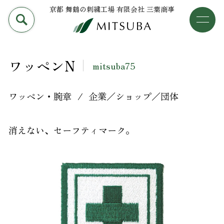
京都 舞鶴の刺繍工場 有限会社 三葉商事
PRODUCT
加工事例
三葉商事について
ワッペンN
mitsuba75
検索
加工事例
ワッペン・腕章
企業／ショップ／団体
ライブラリー
消えない、セーフティマーク。
設備について
会社概要
採用情報