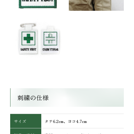
ワッペン・腕章
刺繍の仕様
サイズ
タテ6.2cm、ヨコ4.7cm