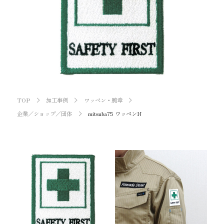
お知らせ
オンラインショップ
OEM
お問い合わせ
CONTACT
TOP
加工事例
ワッペン・腕章
0773-75-5514
TEL
企業／ショップ／団体
mitsuba75 ワッペンN
個人様
企業・団体様
製品刺繍
LINE