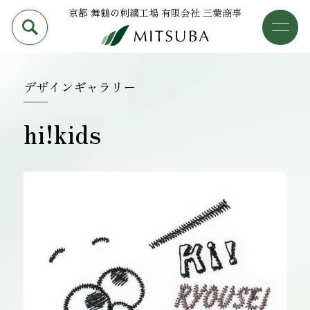
京都 舞鶴の刺繍工場 有限会社 三葉商事
PRODUCT
加工事例
三葉商事について
デザインギャラリー
検索
加工事例
hi!kids
ライブラリー
設備について
会社概要
採用情報