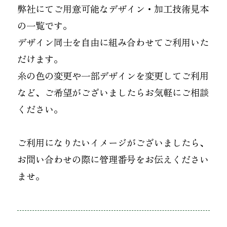
お知らせ
弊社にてご用意可能なデザイン・加工技術見本
の一覧です。
オンラインショップ
OEM
デザイン同士を自由に組み合わせてご利用いた
だけます。
糸の色の変更や一部デザインを変更してご利用
お問い合わせ
CONTACT
など、ご希望がございましたらお気軽にご相談
ください。
0773-75-5514
TEL
ご利用になりたいイメージがございましたら、
お問い合わせの際に管理番号をお伝えください
個人様
企業・団体様
ませ。
製品刺繍
LINE