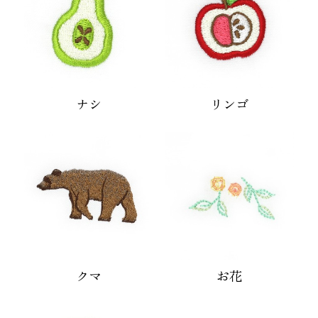
ナシ
リンゴ
クマ
お花