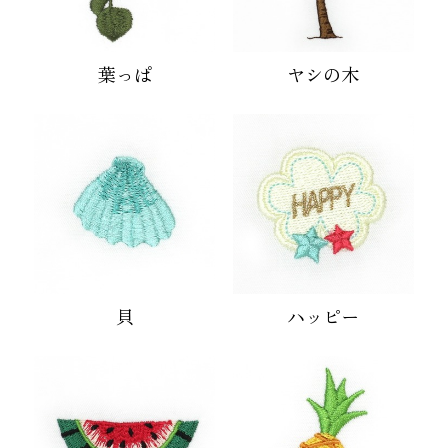
葉っぱ
ヤシの木
貝
ハッピー