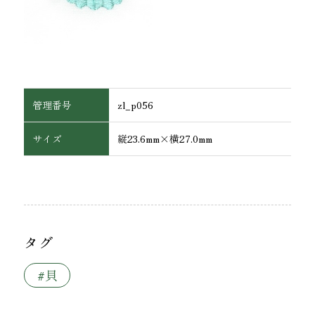
管理番号
zl_p056
サイズ
縦23.6mm×横27.0mm
ワッペン・腕章
タグ
#貝