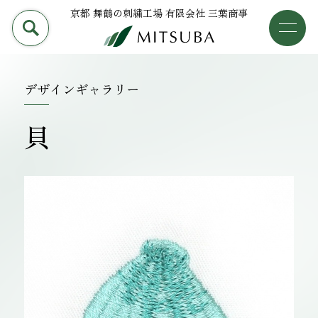
京都 舞鶴の刺繍工場 有限会社 三葉商事
PRODUCT
加工事例
三葉商事について
デザインギャラリー
検索
加工事例
貝
ライブラリー
設備について
会社概要
採用情報