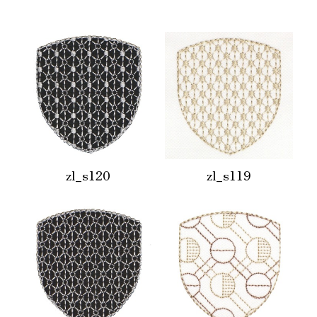
zl_s120
zl_s119
ワッペン・腕章