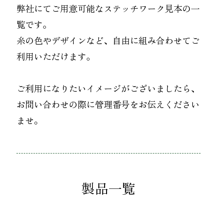
お知らせ
弊社にてご用意可能なステッチワーク見本の一
覧です。
オンラインショップ
OEM
糸の色やデザインなど、自由に組み合わせてご
利用いただけます。
お問い合わせ
CONTACT
ご利用になりたいイメージがございましたら、
お問い合わせの際に管理番号をお伝えください
0773-75-5514
TEL
ませ。
個人様
企業・団体様
製品一覧
製品刺繍
LINE