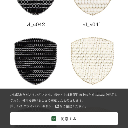
zl_s042
zl_s041
zl_s040
zl_s039
ご訪問ありがとうございます。当サイトは利便性向上のためCookieを使用し
ており、使用を続けることで同意したものとします。
詳しくは
プライバシーポリシー
をご確認ください。
同意する