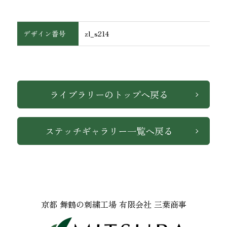
デザイン番号
zl_s214
インテリア
ライブラリーのトップへ戻る
ステッチギャラリー一覧へ戻る
京都 舞鶴の刺繍工場 有限会社 三葉商事