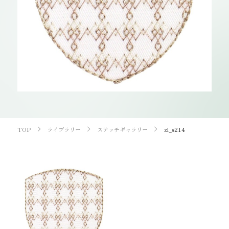
お知らせ
オンラインショップ
OEM
お問い合わせ
CONTACT
0773-75-5514
TEL
TOP
ライブラリー
ステッチギャラリー
zl_s214
個人様
企業・団体様
製品刺繍
LINE