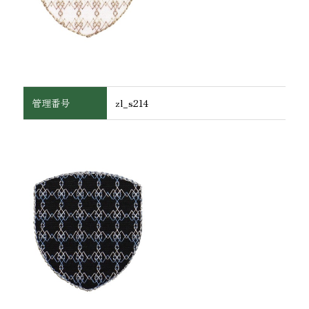
管理番号
zl_s214
ワッペン・腕章