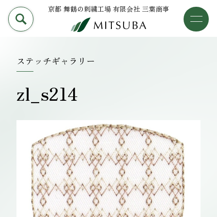
京都 舞鶴の刺繍工場 有限会社 三葉商事
PRODUCT
加工事例
三葉商事について
ステッチギャラリー
検索
加工事例
zl_s214
ライブラリー
設備について
会社概要
採用情報