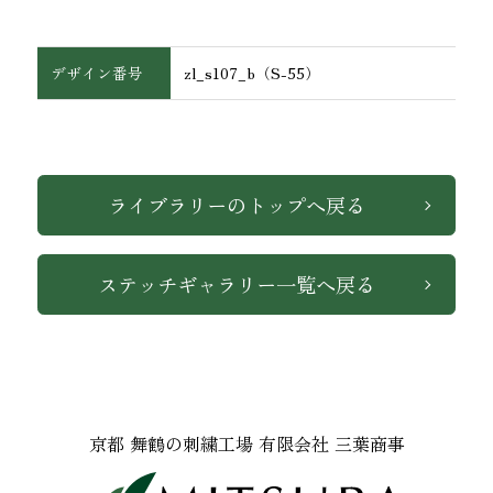
デザイン番号
zl_s107_b（S-55）
インテリア
ライブラリーのトップへ戻る
ステッチギャラリー一覧へ戻る
京都 舞鶴の刺繍工場 有限会社 三葉商事