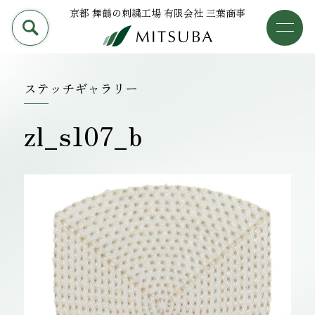
京都 舞鶴の刺繍工場 有限会社 三葉商事
PRODUCT
加工事例
三葉商事について
ステッチギャラリー
検索
加工事例
zl_s107_b
ライブラリー
設備について
会社概要
採用情報