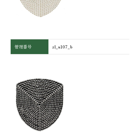
管理番号
zl_s107_b
ワッペン・腕章