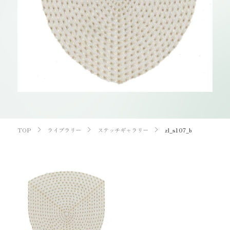
お知らせ
オンラインショップ
OEM
お問い合わせ
CONTACT
0773-75-5514
TEL
TOP
ライブラリー
ステッチギャラリー
zl_s107_b
個人様
企業・団体様
製品刺繍
LINE