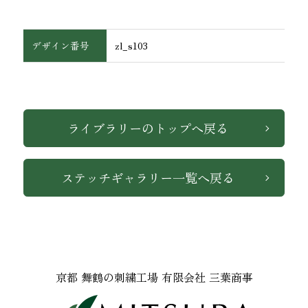
デザイン番号
zl_s103
インテリア
ライブラリーのトップへ戻る
ステッチギャラリー一覧へ戻る
京都 舞鶴の刺繍工場 有限会社 三葉商事