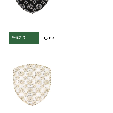
管理番号
zl_s103
ワッペン・腕章