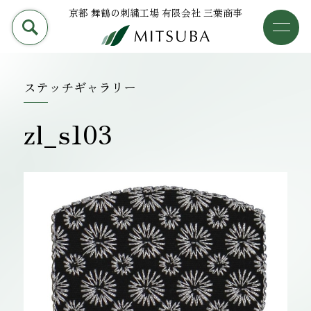
京都 舞鶴の刺繍工場 有限会社 三葉商事
PRODUCT
加工事例
三葉商事について
ステッチギャラリー
検索
加工事例
zl_s103
ライブラリー
設備について
会社概要
採用情報