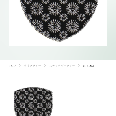
お知らせ
オンラインショップ
OEM
お問い合わせ
CONTACT
0773-75-5514
TEL
TOP
ライブラリー
ステッチギャラリー
zl_s103
個人様
企業・団体様
製品刺繍
LINE