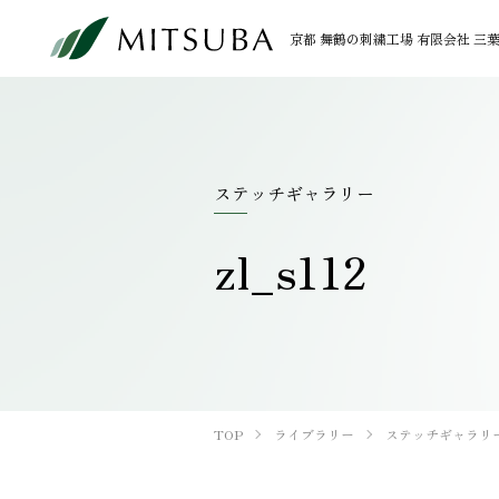
京都 舞鶴の刺繍工場 有限会社 三
PRODUCT
LIBRARY
加工事例
ライブラリー
ステッチギャラリー
OEM
zl_s112
製品刺繍
ワッペン・腕章
インテリア
TOP
ライブラリー
ステッチギャラリ
ステッチギャラリー