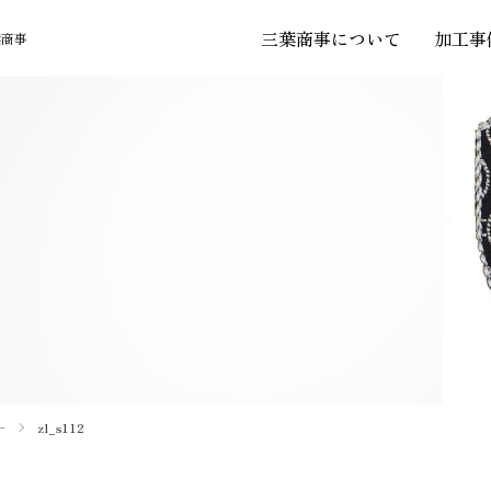
三葉商事について
加工事
葉商事
PRODUCT
ー
zl_s112
フォントギャラリー