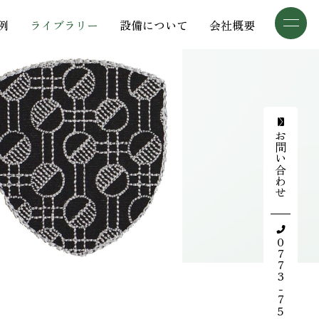
例
ライブラリー
設備について
会社概要
三葉商事について
加工事例
加工事例
検索
お問い合わせ
ライブラリー
設備について
会社概要
0773-75-5514
採用情報
お知らせ
デザインギャラリー