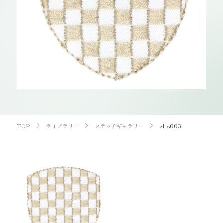
お知らせ
オンラインショップ
OEM
お問い合わせ
CONTACT
0773-75-5514
TEL
TOP
ライブラリー
ステッチギャラリー
zl_s003
個人様
企業・団体様
製品刺繍
LINE