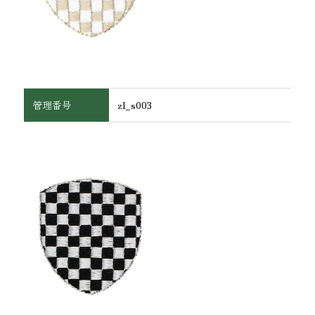
管理番号
zl_s003
ワッペン・腕章