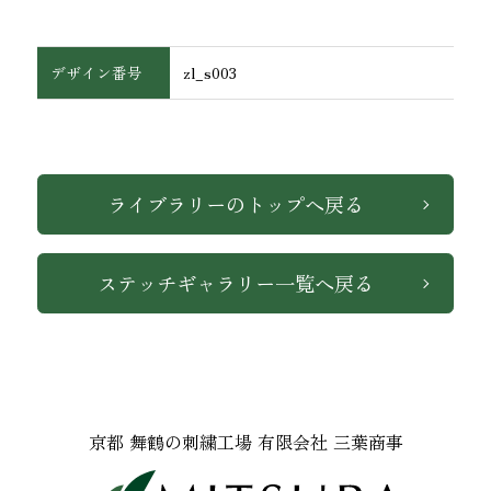
デザイン番号
zl_s003
インテリア
ライブラリーのトップへ戻る
ステッチギャラリー一覧へ戻る
京都 舞鶴の刺繍工場 有限会社 三葉商事