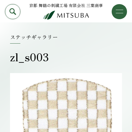
京都 舞鶴の刺繍工場 有限会社 三葉商事
PRODUCT
加工事例
三葉商事について
ステッチギャラリー
検索
加工事例
zl_s003
ライブラリー
設備について
会社概要
採用情報