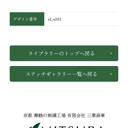
デザイン番号
zl_s101
インテリア
ライブラリーのトップへ戻る
ステッチギャラリー一覧へ戻る
京都 舞鶴の刺繍工場 有限会社 三葉商事