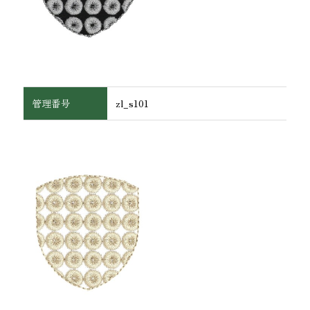
管理番号
zl_s101
ワッペン・腕章