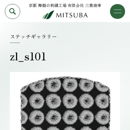
京都 舞鶴の刺繍工場 有限会社 三葉商事
PRODUCT
加工事例
三葉商事について
ステッチギャラリー
検索
加工事例
zl_s101
ライブラリー
設備について
会社概要
採用情報