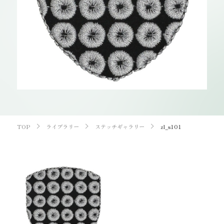
お知らせ
オンラインショップ
OEM
お問い合わせ
CONTACT
0773-75-5514
TEL
TOP
ライブラリー
ステッチギャラリー
zl_s101
個人様
企業・団体様
製品刺繍
LINE