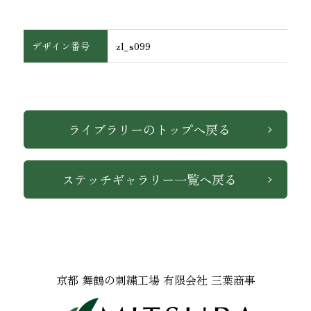
デザイン番号
zl_s099
インテリア
ライブラリーのトップへ戻る
ステッチギャラリー一覧へ戻る
京都 舞鶴の刺繍工場 有限会社 三葉商事