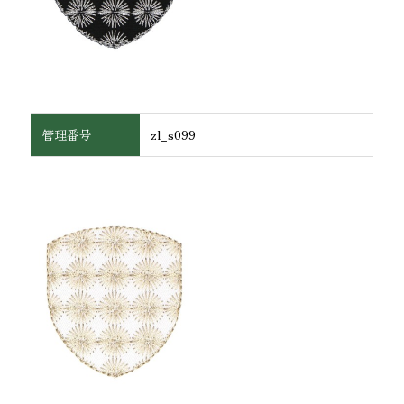
管理番号
zl_s099
ワッペン・腕章