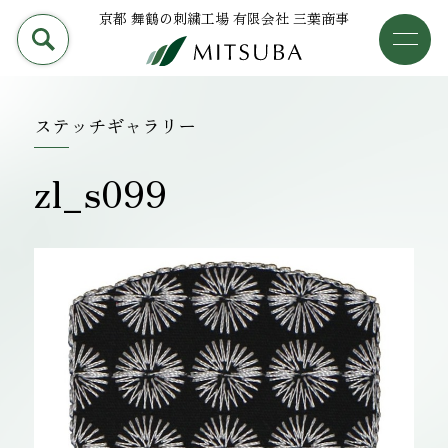
京都 舞鶴の刺繍工場 有限会社 三葉商事
PRODUCT
加工事例
三葉商事について
ステッチギャラリー
検索
加工事例
zl_s099
ライブラリー
設備について
会社概要
採用情報