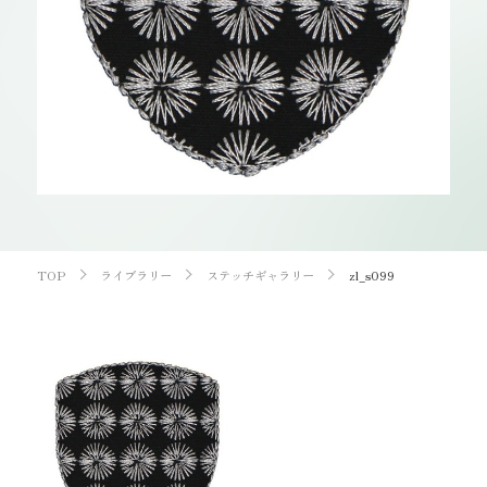
お知らせ
オンラインショップ
OEM
お問い合わせ
CONTACT
0773-75-5514
TEL
TOP
ライブラリー
ステッチギャラリー
zl_s099
個人様
企業・団体様
製品刺繍
LINE