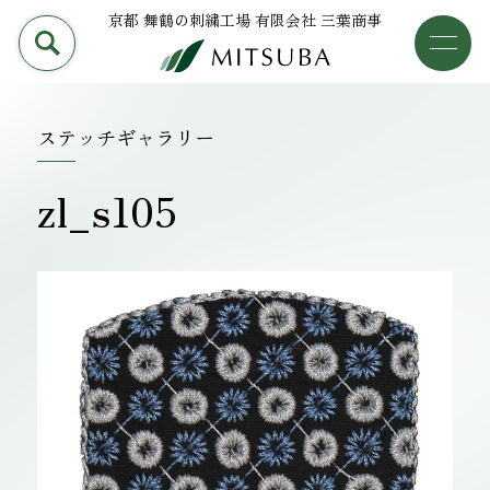
京都 舞鶴の刺繍工場 有限会社 三葉商事
PRODUCT
加工事例
三葉商事について
ステッチギャラリー
検索
加工事例
zl_s105
ライブラリー
設備について
会社概要
採用情報