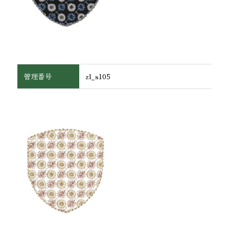
管理番号
zl_s105
ワッペン・腕章