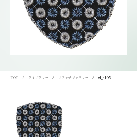
お知らせ
オンラインショップ
OEM
お問い合わせ
CONTACT
0773-75-5514
TEL
TOP
ライブラリー
ステッチギャラリー
zl_s105
個人様
企業・団体様
製品刺繍
LINE