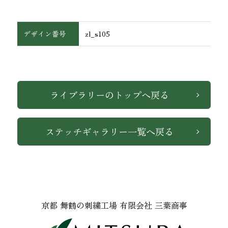
デザイン番号
zl_s105
インテリア
ライブラリーのトップへ戻る
ステッチギャラリー一覧へ戻る
京都 舞鶴の刺繍工場 有限会社 三葉商事