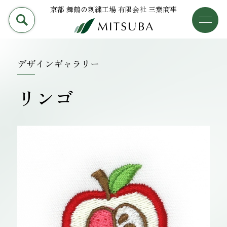
京都 舞鶴の刺繍工場 有限会社 三葉商事
PRODUCT
加工事例
三葉商事について
デザインギャラリー
検索
加工事例
リンゴ
ライブラリー
設備について
会社概要
採用情報