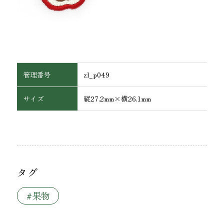
管理番号
zl_p049
サイズ
縦27.2mm×横26.1mm
ワッペン・腕章
タグ
#果物