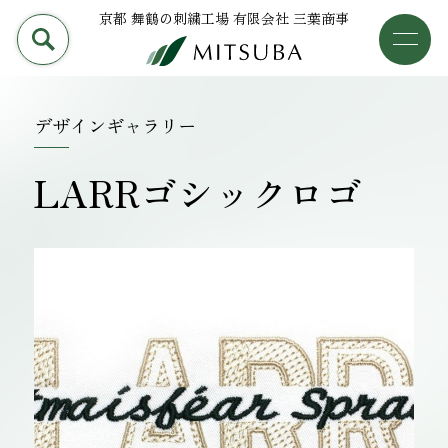
京都 舞鶴の刺繍工場 有限会社 三葉商事
PRODUCT
加工事例
三葉商事について
デザインギャラリー
検索
加工事例
LARRゴシックロゴ
ライブラリー
設備について
会社概要
採用情報