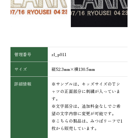
管理番号
zl_p011
サイズ
縦52.3mm×横130.5mm
詳細情報
※サンプルは、キッズサイズのＴシ
ワッペン・腕章
ャツの正面部分に刺繍が入っていま
す。
※文字部分は、追加料金なしでご希
望の文字内容に変更が可能です。
※こちらの製品は、みつばリーフで1
枚から販売しています。