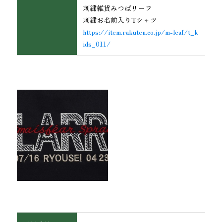
刺繍雑貨みつばリーフ
刺繍お名前入りTシャツ
https://item.rakuten.co.jp/m-leaf/t_k
ids_011/
インテリア