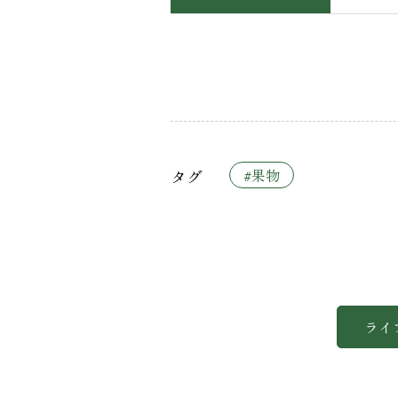
タグ
#果物
ライ