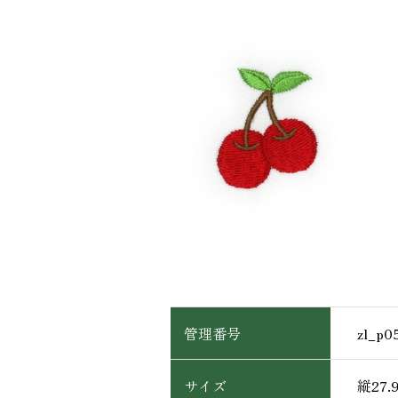
Stitch Gallery
管理番号
zl_p0
サイズ
縦27.