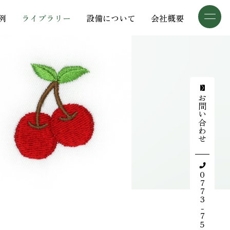
例
ライブラリー
設備について
会社概要
三葉商事について
加工事例
加工事例
検索
お問い合わせ
ライブラリー
設備について
会社概要
0773-75-5514
採用情報
お知らせ
デザインギャラリー