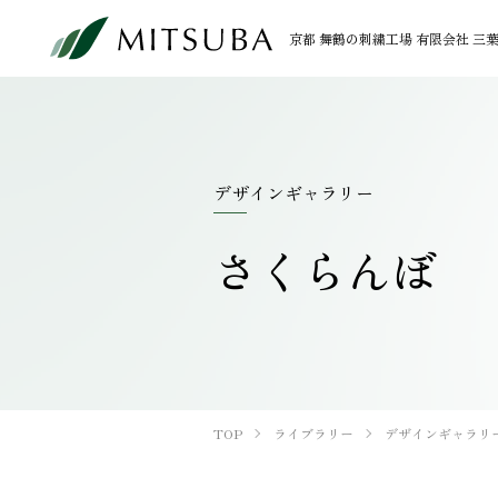
京都 舞鶴の刺繍工場 有限会社 三
PRODUCT
LIBRARY
加工事例
ライブラリー
デザインギャラリー
OEM
さくらんぼ
製品刺繍
ワッペン・腕章
インテリア
TOP
ライブラリー
デザインギャラリ
ステッチギャラリー