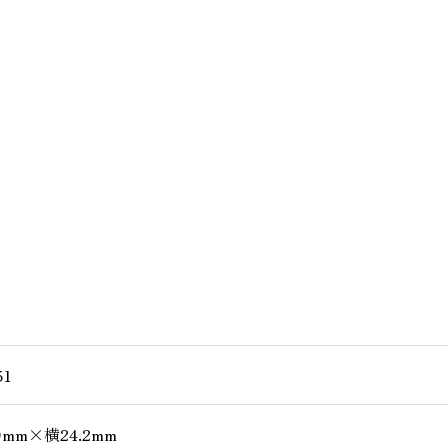
OEM
Font Gallery
ワッペン・腕
51
9mm×横24.2mm