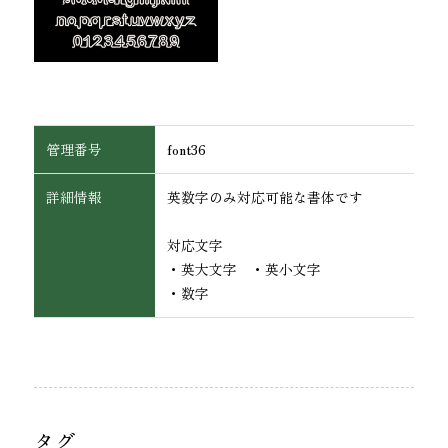
管理番号
font36
詳細情報
英数字のみ対応可能な書体です
対応文字
・英大文字 ・英小文字
ワッペン・腕章
・数字
タグ