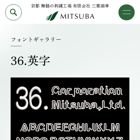
京都 舞鶴の刺繍工場 有限会社 三葉商事
PRODUCT
加工事例
三葉商事について
フォントギャラリー
検索
加工事例
36.英字
ライブラリー
設備について
会社概要
採用情報