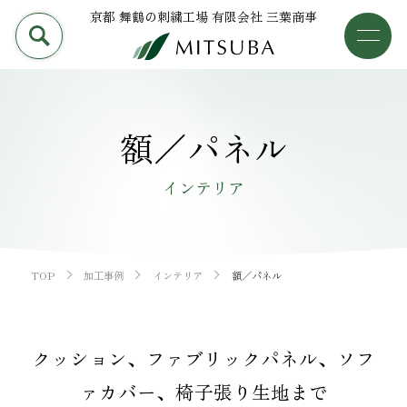
京都 舞鶴の刺繍工場 有限会社 三葉商事
PRODUCT
加工事例
三葉商事について
額／パネル
検索
加工事例
インテリア
ライブラリー
設備について
TOP
加工事例
インテリア
額／パネル
会社概要
クッション、ファブリックパネル、ソフ
採用情報
ァカバー、椅子張り生地まで