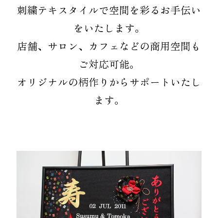
お知らせ
刺繍テキスタイルで空間を彩るお手伝い
をいたします。
オンラインショップ
OEM
店舗、サロン、カフェなどの商用空間も
ご対応可能。
お問い合わせ
CONTACT
オリジナルの柄作りからサポートいたし
ます。
0773-75-5514
TEL
個人様
企業・団体様
製品刺繍
LINE